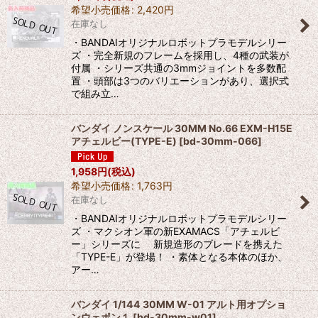
希望小売価格
:
2,420
円
在庫なし
並び順
:
・BANDAIオリジナルロボットプラモデルシリー
ズ ・完全新規のフレームを採用し、4種の武装が
絞り込む
付属 ・シリーズ共通の3mmジョイントを多数配
置 ・頭部は3つのバリエーションがあり、選択式
で組み立…
バンダイ ノンスケール 30MM No.66 EXM-H15E
アチェルビー(TYPE-E)
[
bd-30mm-066
]
1,958
円
(税込)
希望小売価格
:
1,763
円
在庫なし
・BANDAIオリジナルロボットプラモデルシリー
ズ ・マクシオン軍の新EXAMACS「アチェルビ
ー」シリーズに 新規造形のブレードを携えた
「TYPE-E」が登場！ ・素体となる本体のほか、
アー…
バンダイ 1/144 30MM W-01 アルト用オプショ
ンウェポン１
[
bd-30mm-w01
]