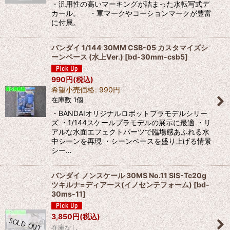
・汎用性の高いマーキングが詰まった水転写式デ
カール。 ・軍マークやコーションマークが豊富
に付属。
バンダイ 1/144 30MM CSB-05 カスタマイズシ
ーンベース (水上Ver.)
[
bd-30mm-csb5
]
990
円
(税込)
希望小売価格
:
990
円
在庫数 1個
・BANDAIオリジナルロボットプラモデルシリー
ズ ・1/144スケールプラモデルの展示に最適 ・リ
アルな水面エフェクトパーツで臨場感あふれる水
中シーンを再現 ・シーンベースを盛り上げる情景
シー…
バンダイ ノンスケール 30MS No.11 SIS-Tc20g
ツキルナ=ディアース(イノセンテフォーム)
[
bd-
30ms-11
]
3,850
円
(税込)
在庫なし