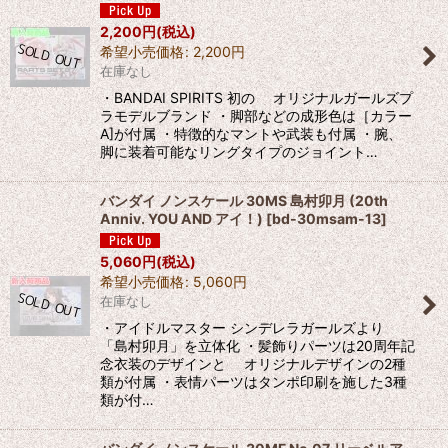
2,200
円
(税込)
希望小売価格
:
2,200
円
在庫なし
・BANDAI SPIRITS 初の オリジナルガールズプ
ラモデルブランド ・脚部などの成形色は［カラー
A]が付属 ・特徴的なマントや武装も付属 ・腕、
脚に装着可能なリングタイプのジョイント…
バンダイ ノンスケール 30MS 島村卯月 (20th
Anniv. YOU AND アイ！)
[
bd-30msam-13
]
5,060
円
(税込)
希望小売価格
:
5,060
円
在庫なし
・アイドルマスター シンデレラガールズより
「島村卯月」を立体化 ・髪飾りパーツは20周年記
念衣装のデザインと オリジナルデザインの2種
類が付属 ・表情パーツはタンポ印刷を施した3種
類が付…