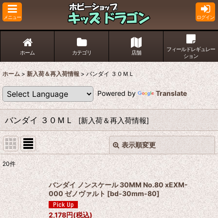
メニュー
ログイン
フィールドレギュレー
ホーム
カテゴリ
店舗
ション
ホーム
>
新入荷＆再入荷情報
>
バンダイ ３０ＭＬ
Powered by
Translate
バンダイ ３０ＭＬ
[
新入荷＆再入荷情報
]
表示順変更
閉じる
20
件
サブカテゴリ
:
バンダイ ノンスケール 30MM No.80 xEXM-
000 ゼノヴァルト
[
bd-30mm-80
]
表示数
:
2,178
円
(税込)