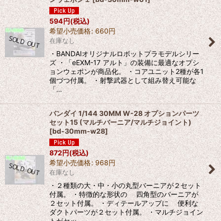
594
円
(税込)
希望小売価格
:
660
円
在庫なし
・BANDAIオリジナルロボットプラモデルシリー
ズ ・「eEXM-17 アルト」の装備に最適なオプシ
ョンウェポンが商品化。 ・コアユニット2種が各1
個づつ付属。 ・射撃武器として組み替え可能な
「…
バンダイ 1/144 30MM W-28 オプションパーツ
セット15 (マルチバーニア/マルチジョイント)
[
bd-30mm-w28
]
872
円
(税込)
希望小売価格
:
968
円
在庫なし
・２種類の大・中・小の丸型バーニアが２セット
付属。 ・特徴的な形状の 四角型のバーニアが
２セット付属。 ・ディテールアップに 便利な
ダクトパーツが２セット付属。 ・マルチジョイン
トがセッ…