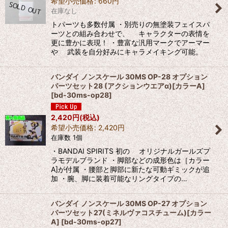
希望小売価格
:
660
円
在庫なし
トパーツも多数付属 ・別売りの無塗装フェイスパ
ーツとの組み合わせで、 キャラクターの表情を
更に豊かに表現！ ・豊富な汎用マークでアーマー
や 武装を自分好みにキャラメイキング可能。
バンダイ ノンスケール 30MS OP-28 オプション
パーツセット28 (アクションウエアα)[カラーA]
[
bd-30ms-op28
]
2,420
円
(税込)
希望小売価格
:
2,420
円
在庫数 1個
・BANDAI SPIRITS 初の オリジナルガールズプ
ラモデルブランド ・脚部などの成形色は［カラー
A]が付属 ・腰部と脚部に新たな可動ギミックが追
加 ・腕、脚に装着可能なリングタイプの…
バンダイ ノンスケール 30MS OP-27 オプション
パーツセット27(ミネルヴァコスチューム)[カラー
A]
[
bd-30ms-op27
]