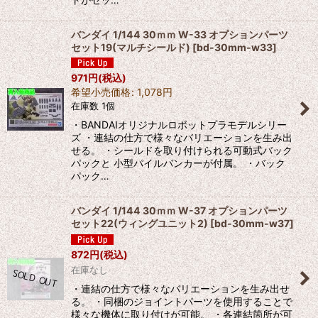
バンダイ 1/144 30ｍｍ W-33 オプションパーツ
セット19(マルチシールド)
[
bd-30mm-w33
]
971
円
(税込)
希望小売価格
:
1,078
円
在庫数 1個
・BANDAIオリジナルロボットプラモデルシリー
ズ ・連結の仕方で様々なバリエーションを生み出
せる。 ・シールドを取り付けられる可動式バック
パックと 小型パイルバンカーが付属。 ・バック
パック…
バンダイ 1/144 30ｍｍ W-37 オプションパーツ
セット22(ウィングユニット2)
[
bd-30mm-w37
]
872
円
(税込)
在庫なし
・連結の仕方で様々なバリエーションを生み出せ
る。 ・同梱のジョイントパーツを使用することで
様々な機体に取り付けが可能。 ・各連結箇所が可