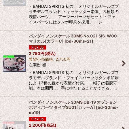
・BANDAI SPIRITS 初の オリジナルガールズプ
ラモデルブランド ・キャラクター素体、３種類の
表情パーツ、 アーマーパーツがセット ・フェ
イスパーツにはタンポ印刷を採用。 シ…
バンダイ ノンスケール 30MS No.021 SIS-W00
マリカル[カラーC]
[
bd-30ms-21
]
2,750
円
(税込)
希望小売価格
:
2,750
円
在庫数 1個
・BANDAI SPIRITS 初の オリジナルガールズプ
ラモデルブランド ・フェイスパーツはタンポ印刷
により3種の豊かな表情が付属。 ・帽子は着脱可
能。本は開閉し、手に持たせることができる。…
バンダイ ノンスケール 30MS OB-19 オプション
ボディパーツ タイプSU01[カラーA]
[
bd-30ms-
ob19
]
2,200
円
(税込)