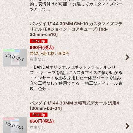
動し表情付けが可能 ・分離してカスタマイズパー
ツとして…
バンダイ 1/144 30MM CM-10 カスタマイズマテ
リアル (EXジョイントコアキューブ)
[
bd-
30mm-cm10
]
660
円
(税込)
希望小売価格
:
660
円
在庫なし
・BANDAIオリジナルロボットプラモデルシリー
ズ ・キューブを起点にカスタマイズの幅が広がる
・インサート成形を採用した一体型パーツで組み
立て工程なしで使用できる ・精工なディテール表
現、色分…
バンダイ 1/144 30MM 水転写式デカール 汎用4
[
30mm-bd-04
]
660
円
(税込)
在庫なし