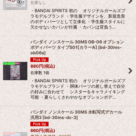
在庫なし
・BANDAI SPIRITS 初の オリジナルガールズプ
ラモデルブランド ・学生服デザインを、新規造形
のボディパーツとして立体化 ・学生服スタイルに
欠かせないカバンが付属 ・カバンは背負う…
バンダイ ノンスケール 30MS OB-06 オプション
ボディパーツ タイプS01[カラーA]
[
bd-30ms-
ob06a
]
880
円
(税込)
在庫数 1個
・BANDAI SPIRITS 初の オリジナルガールズプ
ラモデルブランド ・胴体パーツの差し替えで自分
の好みに合わせて シスターをキャラメイキング
可能 ・夏らしくさわやかなオプションボデ…
バンダイ ノンスケール 30MS 水転写式デカール
汎用3
[
bd-30ms-dc-3
]
660
円
(税込)