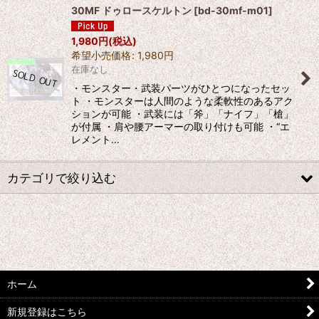
30MF ドゥロースケルトン
[
bd-30mf-m01
]
1,980
円
(税込)
希望小売価格
:
1,980
円
在庫なし
・モンスター・武装パーツがひとつになったセッ
ト ・モンスターは人間のような柔軟性のあるアク
ションが可能 ・武装には「斧」「ナイフ」「槍」
が付属 ・肩や腰アーマーの取り付けも可能 ・“エ
レメント…
カテゴリで絞り込む
バンダイ ３０ＭＬ (全商品)
30ＭＭ
３０MM ウェポン
ホーム
３０MM エグザビークル
新規登録はこちら