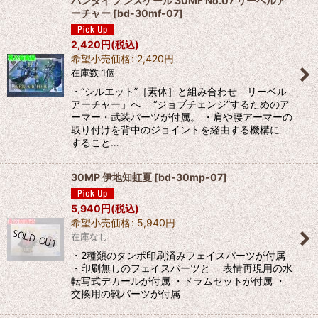
バンダイ ノンスケール 30MF No.07 リーベルア
ーチャー
[
bd-30mf-07
]
2,420
円
(税込)
希望小売価格
:
2,420
円
在庫数 1個
・“シルエット”［素体］と組み合わせ「リーベル
アーチャー」へ “ジョブチェンジ”するためのア
ーマー・武装パーツが付属。 ・肩や腰アーマーの
取り付けを背中のジョイントを経由する機構に
すること…
30MP 伊地知虹夏
[
bd-30mp-07
]
5,940
円
(税込)
希望小売価格
:
5,940
円
在庫なし
・2種類のタンポ印刷済みフェイスパーツが付属
・印刷無しのフェイスパーツと 表情再現用の水
転写式デカールが付属 ・ドラムセットが付属 ・
交換用の靴パーツが付属