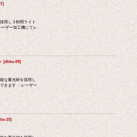
07
]
を採用し３秒間ライト
レーザー加工機にてレ
ト
[
dhbs-09
]
性能な蓄光材を採用し
できます ・レーザー
bs-10
]