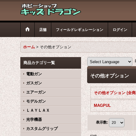
店舗
フィールドレギュレーション
ログイン
ホーム
>
その他オプション
P
商品カテゴリ一覧
電動ガン
その他オプション
ガスガン
エアーガン
その他オプション (全商
モデルガン
MAGPUL
ＬＡＹＬＡＸ
光学機器
表示数
:
カスタムグリップ