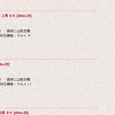
Ｅ２用 ＢＫ
[
dhbs-24
]
！ ・素材には航空機
対応機種：マルイ Ｐ
bs-29
]
！ ・素材には航空機
対応機種：マルイ ハ
1用 ＢＫ
[
dhbs-28
]