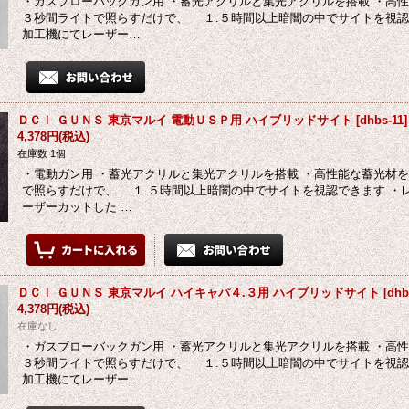
・ガスブローバックガン用 ・蓄光アクリルと集光アクリルを搭載 ・高
３秒間ライトで照らすだけで、 １.５時間以上暗闇の中でサイトを視認
加工機にてレーザー…
ＤＣＩ ＧＵＮＳ 東京マルイ 電動ＵＳＰ用 ハイブリッドサイト
[
dhbs-11
]
4,378円
(税込)
在庫数 1個
・電動ガン用 ・蓄光アクリルと集光アクリルを搭載 ・高性能な蓄光材
で照らすだけで、 １.５時間以上暗闇の中でサイトを視認できます ・
ーザーカットした …
ＤＣＩ ＧＵＮＳ 東京マルイ ハイキャパ４.３用 ハイブリッドサイト
[
dhb
4,378円
(税込)
在庫なし
・ガスブローバックガン用 ・蓄光アクリルと集光アクリルを搭載 ・高
３秒間ライトで照らすだけで、 １.５時間以上暗闇の中でサイトを視認
加工機にてレーザー…