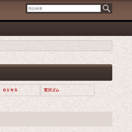
Ｉ ＧＵＮＳ
宮川ゴム