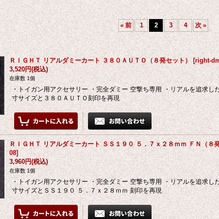
«
前
1
2
3
4
次
»
ＲＩＧＨＴ リアルダミーカート ３８０ＡＵＴＯ（８発セット）
[
right-d
3,520円
(税込)
在庫数 1個
・トイガン用アクセサリー ・完全ダミー 空撃ち専用 ・リアルを追求し
寸サイズと３８０ＡＵＴＯ刻印を再現
ＲＩＧＨＴ リアルダミーカート ＳＳ１９０ ５．７ｘ２８ｍｍ ＦＮ（８
08
]
3,960円
(税込)
在庫数 1個
・トイガン用アクセサリー ・完全ダミー 空撃ち専用 ・リアルを追求し
寸サイズとＳＳ１９０ ５．７ｘ２８ｍｍ 刻印を再現