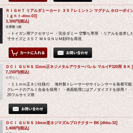
ＲＩＧＨＴ リアルダミーカート ３５７レミントン マグナム ホローポイ
ｉｇｈｔ-dmc-03
]
3,300円
(税込)
在庫数 1個
・トイガン用アクセサリー ・完全ダミー 空撃ち専用 ・リアルを追求し
寸サイズと３５７ ＭＡＧＮＵＭ刻印を再現
ＤＣＩ ＧＵＮＳ 11mm正ネジメタルアウターバレル マルイP320用 ＢＫ
7,150円
(税込)
在庫なし
・１１ｍｍ正ネジ仕様の 海外製トレーサーやサイレンサーを装着可能
グレードのアルミ合金を採用！ ・表面処理にはアノダイズドを採用！ ・
20フルサイズ用
ＤＣＩ ＧＵＮＳ 14mm逆ネジマズルプロテクター BK
[
dhbs-32
]
1,408円
(税込)