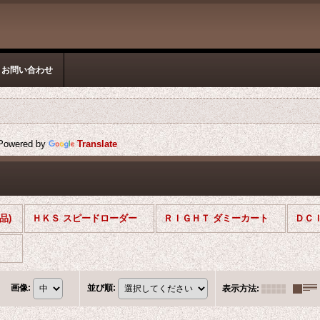
お問い合わせ
owered by
Translate
品)
ＨＫＳ スピードローダー
ＲＩＧＨＴ ダミーカート
ＤＣ
画像
:
並び順
:
表示方法
: