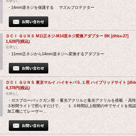
在庫なし
・14mm逆ネジを保護する マズルプロテクター
ＤＣＩ ＧＵＮＳ M11正ネジ-M14逆ネジ変換アダプター BK
[
dhbs-27
]
1,628円
(税込)
在庫なし
・11mm正ネジから14mm逆ネジへ変換するアダプター
ＤＣＩ ＧＵＮＳ 東京マルイ ハイキャパ５.１用 ハイブリッドサイト
[
dhb
4,378円
(税込)
在庫なし
・ガスブローバックガン用 ・蓄光アクリルと集光アクリルを搭載 ・高
３秒間ライトで照らすだけで、 １.５時間以上暗闇の中でサイトを視認
加工機にてレーザー…