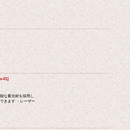
s-01
]
性能な蓄光材を採用し
できます ・レーザー