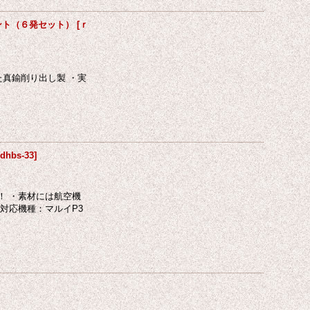
ント（６発セット）
[
ｒ
た真鍮削り出し製 ・実
[
dhbs-33
]
！ ・素材には航空機
対応機種：マルイP3