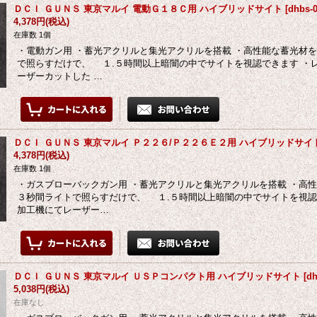
ＤＣＩ ＧＵＮＳ 東京マルイ 電動Ｇ１８Ｃ用 ハイブリッドサイト
[
dhbs-
4,378円
(税込)
在庫数 1個
・電動ガン用 ・蓄光アクリルと集光アクリルを搭載 ・高性能な蓄光材
で照らすだけで、 １.５時間以上暗闇の中でサイトを視認できます ・
ーザーカットした …
ＤＣＩ ＧＵＮＳ 東京マルイ Ｐ２２６/Ｐ２２６Ｅ２用 ハイブリッドサイ
4,378円
(税込)
在庫数 1個
・ガスブローバックガン用 ・蓄光アクリルと集光アクリルを搭載 ・高
３秒間ライトで照らすだけで、 １.５時間以上暗闇の中でサイトを視認
加工機にてレーザー…
ＤＣＩ ＧＵＮＳ 東京マルイ ＵＳＰコンパクト用 ハイブリッドサイト
[
dh
5,038円
(税込)
在庫なし