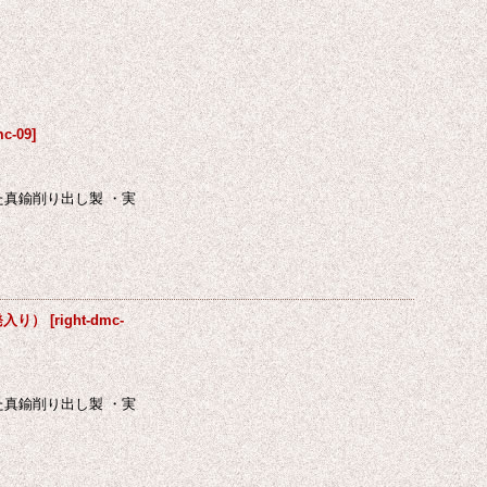
mc-09
]
た真鍮削り出し製 ・実
発入り）
[
right-dmc-
た真鍮削り出し製 ・実