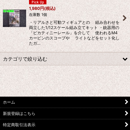
1,980
円
(税込)
在庫数 1個
・リアルさと可動フィギュアとの 組み合わせを
両立した1/12スケール組み立てキット ・銃器用の
「ピカティニーレール」を介して 使われるM4
カービンのスコープや ライトなどをセット化し
たガ…
カテゴリで絞り込む
トミーテック (全商品)
リトルアーモリー
ホーム
新規登録はこちら
特定商取引法表示