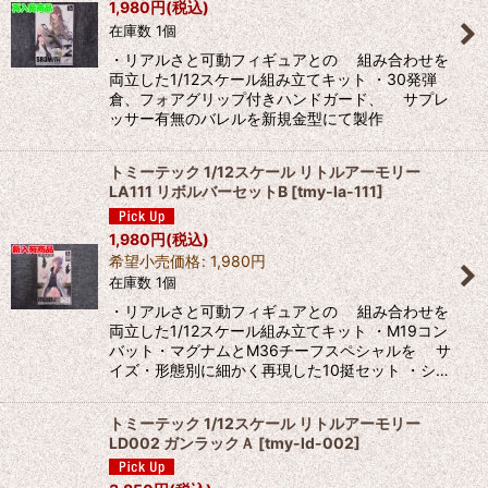
1,980
円
(税込)
在庫数 1個
・リアルさと可動フィギュアとの 組み合わせを
両立した1/12スケール組み立てキット ・30発弾
倉、フォアグリップ付きハンドガード、 サプレ
ッサー有無のバレルを新規金型にて製作
トミーテック 1/12スケール リトルアーモリー
LA111 リボルバーセットB
[
tmy-la-111
]
1,980
円
(税込)
希望小売価格
:
1,980
円
在庫数 1個
・リアルさと可動フィギュアとの 組み合わせを
両立した1/12スケール組み立てキット ・M19コン
バット・マグナムとM36チーフスペシャルを サ
イズ・形態別に細かく再現した10挺セット ・シ…
トミーテック 1/12スケール リトルアーモリー
LD002 ガンラックＡ
[
tmy-ld-002
]