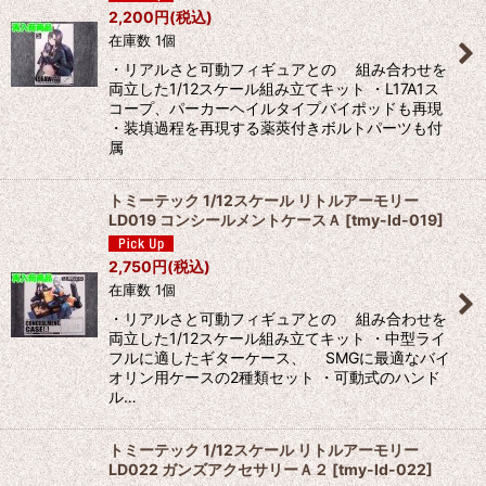
2,200
円
(税込)
在庫数 1個
・リアルさと可動フィギュアとの 組み合わせを
両立した1/12スケール組み立てキット ・L17A1ス
コープ、パーカーヘイルタイプバイポッドも再現
・装填過程を再現する薬莢付きボルトパーツも付
属
トミーテック 1/12スケール リトルアーモリー
LD019 コンシールメントケースＡ
[
tmy-ld-019
]
2,750
円
(税込)
在庫数 1個
・リアルさと可動フィギュアとの 組み合わせを
両立した1/12スケール組み立てキット ・中型ライ
フルに適したギターケース、 SMGに最適なバイ
オリン用ケースの2種類セット ・可動式のハンド
ル…
トミーテック 1/12スケール リトルアーモリー
LD022 ガンズアクセサリーＡ２
[
tmy-ld-022
]