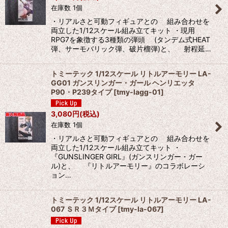
在庫数 1個
並び順
:
・リアルさと可動フィギュアとの 組み合わせを
両立した1/12スケール組み立てキット ・現用
絞り込む
RPG7を象徴する3種類の弾頭 (タンデム式HEAT
弾、サーモバリック弾、破片榴弾)と、 射程延…
トミーテック 1/12スケール リトルアーモリー LA-
GG01 ガンスリンガー・ガール ヘンリエッタ
P90・P239タイプ
[
tmy-lagg-01
]
3,080
円
(税込)
在庫数 1個
・リアルさと可動フィギュアとの 組み合わせを
両立した1/12スケール組み立てキット ・
『GUNSLINGER GIRL』(ガンスリンガー・ガー
ル)と、 『リトルアーモリー』のコラボレーシ
ョン…
トミーテック 1/12スケール リトルアーモリー LA-
067 ＳＲ３Ｍタイプ
[
tmy-la-067
]