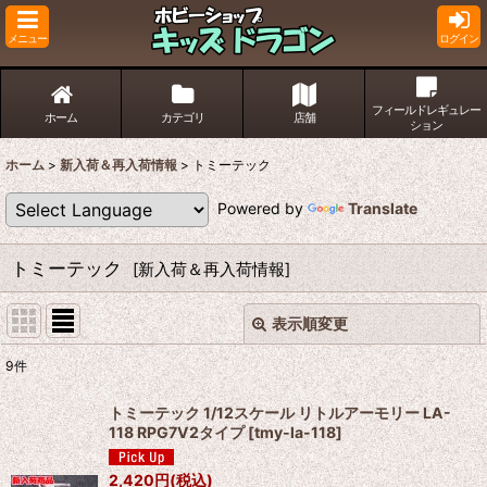
メニュー
ログイン
フィールドレギュレー
ホーム
カテゴリ
店舗
ション
ホーム
>
新入荷＆再入荷情報
>
トミーテック
Powered by
Translate
トミーテック
[
新入荷＆再入荷情報
]
表示順変更
閉じる
9
件
サブカテゴリ
:
トミーテック 1/12スケール リトルアーモリー LA-
118 RPG7V2タイプ
[
tmy-la-118
]
表示数
:
2,420
円
(税込)