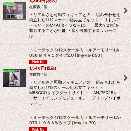
3,850
円
(税込)
在庫数 1個
・リアルさと可動フィギュアとの 組み合わせを
両立した1/12スケール組み立てキット ・リトルア
ーモリーのM4A1タイプならば、 最大で21挺を
収容することが可能 ・扉が可動するロッカーに
は…
トミーテック 1/12スケール リトルアーモリー LA-
050 Ｍ４Ａ１タイプ2.0
[
tmy-la-050
]
1,540
円
(税込)
在庫数 1個
・リアルさと可動フィギュアとの 組み合わせを
両立した1/12スケール組み立てキット ・
M68CCOタイプダットサイト、 AN/PEQ15レ
ーザーエイミングモジュール、 グリップバイポ
ッド…
トミーテック 1/12スケール リトルアーモリー LA-
070 Ｌ９６ＡＷタイプ
[
tmy-la-70
]