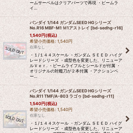
ームサーベルはクリアパーツで再現 ・ビームラ
イ…
バンダイ 1/144 ガンダムSEED HGシリーズ
No.R16 MBF-M1 Ｍ1アストレイ
[
bd-sedhg-r16
]
1,540
円
(税込)
希望小売価格
:
1,540
円
在庫なし
・１/１４４スケール ・ガンダム ＳＥＥＤ ハイグ
レードシリーズ ・成型色を変更した、リニューア
ルＶｅｒ. ・ビームライフルとシールドが付属 ・
オリジナルの対艦刀が２本付属 ・アクションベ
ー…
バンダイ 1/144 ガンダムSEED HGシリーズ
No.R11 TMF/A-803 ラゴゥ
[
bd-sedhg-r11
]
1,540
円
(税込)
希望小売価格
:
1,540
円
在庫なし
・１/１４４スケール ・ガンダム ＳＥＥＤ ハイグ
レードシリーズ ・成型色を変更した、リニューア