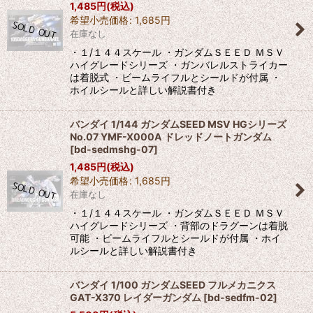
1,485
円
(税込)
希望小売価格
:
1,685
円
在庫なし
・１/１４４スケール ・ガンダムＳＥＥＤ ＭＳＶ
ハイグレードシリーズ ・ガンバレルストライカー
は着脱式 ・ビームライフルとシールドが付属 ・
ホイルシールと詳しい解説書付き
バンダイ 1/144 ガンダムSEED MSV HGシリーズ
No.07 YMF-X000A ドレッドノートガンダム
[
bd-sedmshg-07
]
1,485
円
(税込)
希望小売価格
:
1,685
円
在庫なし
・１/１４４スケール ・ガンダムＳＥＥＤ ＭＳＶ
ハイグレードシリーズ ・背部のドラグーンは着脱
可能 ・ビームライフルとシールドが付属 ・ホイ
ルシールと詳しい解説書付き
バンダイ 1/100 ガンダムSEED フルメカニクス
GAT-X370 レイダーガンダム
[
bd-sedfm-02
]