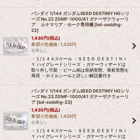
バンダイ 1/144 ガンダムSEED DESTINIY HGシリ
ーズ No.22 ZGMF-1000/A1 ガナーザクウォーリ
ア ルナマリア・ホーク専用機
[
bd-seddhg-
22
]
1,430
円
(税込)
希望小売価格
:
1,430
円
在庫なし
・１/１４４スケール ・ＳＥＥＤ ＤＥＳＴＩＮＩ
Ｙ ハイグレードシリーズ ・ガナーウィザードは
取り外し可能 ・ビーム砲は収納形態、発射形態を
再現 ・ホイルシールと詳しい解説書付き
バンダイ 1/144 ガンダムSEED DESTINIY HGシリ
ーズ No.23 ZGMF-1000/A1 ガナーザクウォーリ
ア
[
bd-seddhg-23
]
1,430
円
(税込)
希望小売価格
:
1,430
円
在庫なし
・１/１４４スケール ・ＳＥＥＤ ＤＥＳＴＩＮＩ
Ｙ ハイグレードシリーズ ・ガナーウィザードは