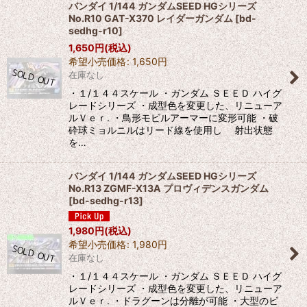
バンダイ 1/144 ガンダムSEED HGシリーズ
No.R10 GAT-X370 レイダーガンダム
[
bd-
sedhg-r10
]
1,650
円
(税込)
希望小売価格
:
1,650
円
在庫なし
・１/１４４スケール ・ガンダム ＳＥＥＤ ハイグ
レードシリーズ ・成型色を変更した、リニューア
ルＶｅｒ. ・鳥形モビルアーマーに変形可能 ・破
砕球ミョルニルはリード線を使用し 射出状態
を…
バンダイ 1/144 ガンダムSEED HGシリーズ
No.R13 ZGMF-X13A プロヴィデンスガンダム
[
bd-sedhg-r13
]
1,980
円
(税込)
希望小売価格
:
1,980
円
在庫なし
・１/１４４スケール ・ガンダム ＳＥＥＤ ハイグ
レードシリーズ ・成型色を変更した、リニューア
ルＶｅｒ. ・ドラグーンは分離が可能 ・大型のビ