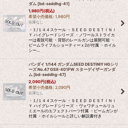
並び順
:
ダム
[
bd-seddhg-41
]
1,980
円
(税込)
希望小売価格
:
1,980
円
絞り込む
在庫なし
・１/１４４スケール ・ＳＥＥＤ ＤＥＳＴＩＮＩ
Ｙ ハイグレードシリーズ ・ノワールストライカ
ーは着脱可能 ・背部のレールガンは展開可能 ・
ビームライフルショーティーｘ2が付属 ・ホイル
シー…
バンダイ 1/144 ガンダムSEED DESTINIY HGシリ
ーズ No.47 GSX-401FW スターゲイザーガンダ
ム
[
bd-seddhg-47
]
2,090
円
(税込)
希望小売価格
:
2,090
円
在庫なし
・１/１４４スケール ・ＳＥＥＤ ＤＥＳＴＩＮＩ
Ｙ ハイグレードシリーズ ・ヴォワチュールリュ
ミエールのエフェクトパーツ付属 ・ビームガンが
付属 ・ホイルシールと詳しい解説書付き