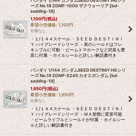
バンダイ 1/144 ガンダムSEED DESTINIY HGシリ
ーズ No.18 ZGMF-1000 ザクウォーリア
[
bd-
seddhg-18
]
1,100
円
(税込)
希望小売価格
:
1,100
円
在庫なし
・１/１４４スケール ・ＳＥＥＤ ＤＥＳＴＩＮＩ
Ｙ ハイグレードシリーズ ・肩のシールドはフレ
キシブルに可動 ・ビームトマホークなど武装も豊
富に付属 ・ホイルシールと詳しい解説書付き
バンダイ 1/144 ガンダムSEED DESTINIY HGシリ
ーズ No.19 ZGMF-X24S カオスガンダム
[
bd-
seddhg-19
]
1,650
円
(税込)
希望小売価格
:
1,650
円
在庫なし
・１/１４４スケール ・ＳＥＥＤ ＤＥＳＴＩＮＩ
Ｙ ハイグレードシリーズ ・ＭＡ形態に変形可能
・ビームライフルとシールドが付属 ・ホイルシー
ルと詳しい解説書付き