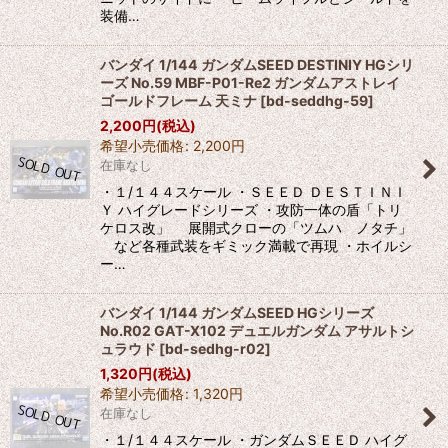
装備…
バンダイ 1/144 ガンダムSEED DESTINIY HGシリ
ーズ No.59 MBF-P01-Re2 ガンダムアストレイ
ゴールドフレーム 天ミナ
[
bd-seddhg-59
]
2,200
円
(税込)
希望小売価格
:
2,200
円
在庫なし
・１/１４４スケール ・ＳＥＥＤ ＤＥＳＴＩＮＩ
Ｙ ハイグレードシリーズ ・攻防一体の盾「トリ
ケロス改」 展開式クローの「ツムハ ノタチ」
など各種武装をギミック満載で再現 ・ホイルシ
ー…
バンダイ 1/144 ガンダムSEED HGシリーズ
No.R02 GAT-X102 デュエルガンダム アサルトシ
ュラウド
[
bd-sedhg-r02
]
1,320
円
(税込)
希望小売価格
:
1,320
円
在庫なし
・１/１４４スケール ・ガンダムＳＥＥＤ ハイグ