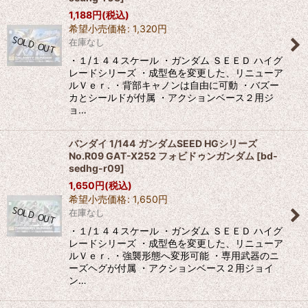
1,188
円
(税込)
希望小売価格
:
1,320
円
在庫なし
・１/１４４スケール ・ガンダム ＳＥＥＤ ハイグ
レードシリーズ ・成型色を変更した、リニューア
ルＶｅｒ. ・背部キャノンは自由に可動 ・バズー
カとシールドが付属 ・アクションベース２用ジ
ョ…
バンダイ 1/144 ガンダムSEED HGシリーズ
No.R09 GAT-X252 フォビドゥンガンダム
[
bd-
sedhg-r09
]
1,650
円
(税込)
希望小売価格
:
1,650
円
在庫なし
・１/１４４スケール ・ガンダム ＳＥＥＤ ハイグ
レードシリーズ ・成型色を変更した、リニューア
ルＶｅｒ. ・強襲形態へ変形可能 ・専用武器のニ
ーズヘグが付属 ・アクションベース２用ジョイ
ン…