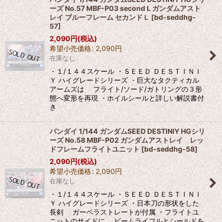
ーズ No.57 MBF-P03 second L ガンダムアスト
レイ ブルーフレーム セカンドＬ
[
bd-seddhg-
57
]
2,090
円
(税込)
希望小売価格
:
2,090
円
在庫なし
・１/１４４スケール ・ＳＥＥＤ ＤＥＳＴＩＮＩ
Ｙ ハイグレードシリーズ ・巨大なタクティカル
アームズは フライト/ソード/ガトリングの３形
態へ変形を再現 ・ホイルシールと詳しい解説書付
き
バンダイ 1/144 ガンダムSEED DESTINIY HGシリ
ーズ No.58 MBF-P02 ガンダムアストレイ レッ
ドフレームフライトユニット
[
bd-seddhg-58
]
2,090
円
(税込)
希望小売価格
:
2,090
円
在庫なし
・１/１４４スケール ・ＳＥＥＤ ＤＥＳＴＩＮＩ
Ｙ ハイグレードシリーズ ・日本刀の形状をした
長剣 ガーベラストレートが付属 ・フライトユ
ニットのサイドに ビームライフルとシールドを