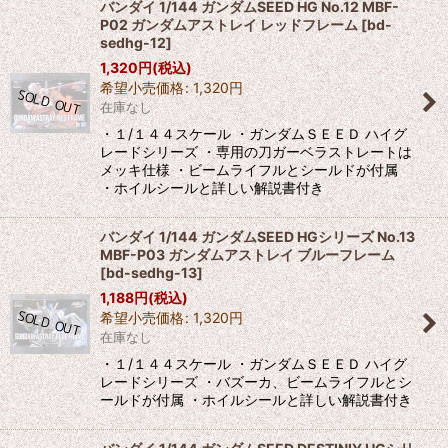
バンダイ 1/144 ガンダムSEED HG No.12 MBF-
P02 ガンダムアストレイ レッドフレーム
[
bd-
sedhg-12
]
1,320
円
(税込)
希望小売価格
:
1,320
円
在庫なし
・１/１４４スケール ・ガンダムＳＥＥＤ ハイグ
レードシリーズ ・専用の刀ガーベラストレートは
メッキ仕様 ・ビームライフルとシールドが付属
・ホイルシールと詳しい解説書付き
バンダイ 1/144 ガンダムSEED HGシリーズ No.13
MBF-P03 ガンダムアストレイ ブルーフレーム
[
bd-sedhg-13
]
1,188
円
(税込)
希望小売価格
:
1,320
円
在庫なし
・１/１４４スケール ・ガンダムＳＥＥＤ ハイグ
レードシリーズ ・バズーカ、ビームライフルとシ
ールドが付属 ・ホイルシールと詳しい解説書付き