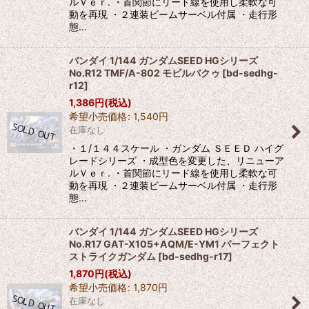
ルＶｅｒ. ・首関節にリード線を使用し柔軟な可
動を再現 ・２連装ビームサーベル付属 ・走行形
態…
バンダイ 1/144 ガンダムSEED HGシリーズ
No.R12 TMF/A-802 モビルバクゥ
[
bd-sedhg-
r12
]
1,386
円
(税込)
希望小売価格
:
1,540
円
在庫なし
・１/１４４スケール ・ガンダム ＳＥＥＤ ハイグ
レードシリーズ ・成型色を変更した、リニューア
ルＶｅｒ. ・首関節にリード線を使用し柔軟な可
動を再現 ・２連装ビームサーベル付属 ・走行形
態…
バンダイ 1/144 ガンダムSEED HGシリーズ
No.R17 GAT-X105+AQM/E-YM1 パーフェクト
ストライクガンダム
[
bd-sedhg-r17
]
1,870
円
(税込)
希望小売価格
:
1,870
円
在庫なし