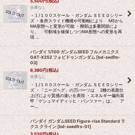
5,500
円
(税込)
在庫なし
・１/１００スケール ・ガンダム ＳＥＥＤシリー
ズ ・各所スライド機構や可動軸により MSから
MA形態へと変形が可能 ・脚部は多重関節によ
り、 可動域を確保しつつMA形態への変形を再
現 …
バンダイ 1/100 ガンダムSEED フルメカニクス
GAT-X252 フォビドゥンガンダム
[
bd-sedfm-
03
]
6,380
円
(税込)
在庫なし
・１/１００スケール ・ガンダム ＳＥＥＤシリー
ズ ・「ニーズヘグ」の刃パーツは 2種の表面仕
上げにより質感の違いを表現 ・エネルギー偏向装
甲「ゲシュマイディッヒ・パンツァー」は、 ア
ー…
バンダイ ガンダムSEED Figure-rise Standard ラ
クス クライン
[
bd-seedfrs-01
]
3,520
円
(税込)