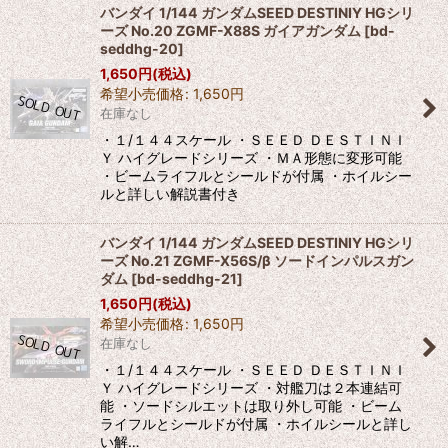
バンダイ 1/144 ガンダムSEED DESTINIY HGシリ
ーズ No.20 ZGMF-X88S ガイアガンダム
[
bd-
seddhg-20
]
1,650
円
(税込)
希望小売価格
:
1,650
円
在庫なし
・１/１４４スケール ・ＳＥＥＤ ＤＥＳＴＩＮＩ
Ｙ ハイグレードシリーズ ・ＭＡ形態に変形可能
・ビームライフルとシールドが付属 ・ホイルシー
ルと詳しい解説書付き
バンダイ 1/144 ガンダムSEED DESTINIY HGシリ
ーズ No.21 ZGMF-X56S/β ソードインパルスガン
ダム
[
bd-seddhg-21
]
1,650
円
(税込)
希望小売価格
:
1,650
円
在庫なし
・１/１４４スケール ・ＳＥＥＤ ＤＥＳＴＩＮＩ
Ｙ ハイグレードシリーズ ・対艦刀は２本連結可
能 ・ソードシルエットは取り外し可能 ・ビーム
ライフルとシールドが付属 ・ホイルシールと詳し
い解…