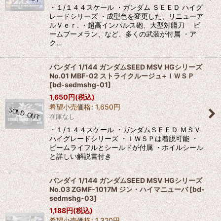
・１/１４４スケール ・ガンダム ＳＥＥＤ ハイグ
レードシリーズ ・成型色を変更した、リニューア
ルＶｅｒ. ・超高インパルス砲、大型対艦刀 ビ
ームブーメラン、など、多くの武装が付属 ・ア
ク…
バンダイ 1/144 ガンダムSEED MSV HGシリーズ
No.01 MBF-02 ストライクルージュ+ＩＷＳＰ
[
bd-sedmshg-01
]
1,650
円
(税込)
希望小売価格
:
1,650
円
在庫なし
・１/１４４スケール ・ガンダムＳＥＥＤ ＭＳＶ
ハイグレードシリーズ ・ＩＷＳＰは着脱可能 ・
ビームライフルとシールドが付属 ・ホイルシール
と詳しい解説書付き
バンダイ 1/144 ガンダムSEED MSV HGシリーズ
No.03 ZGMF-1017M ジン・ハイマニューバ
[
bd-
sedmshg-03
]
1,188
円
(税込)
希望小売価格
:
1,320
円