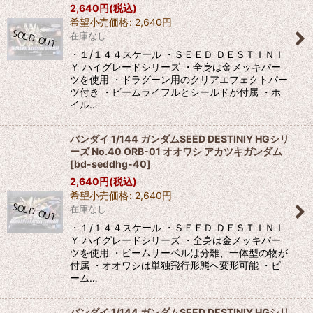
2,640
円
(税込)
希望小売価格
:
2,640
円
在庫なし
・１/１４４スケール ・ＳＥＥＤ ＤＥＳＴＩＮＩ
Ｙ ハイグレードシリーズ ・全身は金メッキパー
ツを使用 ・ドラグーン用のクリアエフェクトパー
ツ付き ・ビームライフルとシールドが付属 ・ホ
イル…
バンダイ 1/144 ガンダムSEED DESTINIY HGシリ
ーズ No.40 ORB-01 オオワシ アカツキガンダム
[
bd-seddhg-40
]
2,640
円
(税込)
希望小売価格
:
2,640
円
在庫なし
・１/１４４スケール ・ＳＥＥＤ ＤＥＳＴＩＮＩ
Ｙ ハイグレードシリーズ ・全身は金メッキパー
ツを使用 ・ビームサーベルは分離、一体型の物が
付属 ・オオワシは単独飛行形態へ変形可能 ・ビ
ーム…
バンダイ 1/144 ガンダムSEED DESTINIY HGシリ