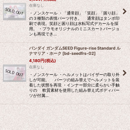
在庫なし
・ノンスケール ・「通常顔」「笑顔」「困り顔」
の３種類の表情パーツ付き。 通常顔はタンポ印
刷で表現。笑顔と困り顔は水転写式デカールを採
用。 ・プラモオリジナルのミニスカートバージョ
ンも再現でき…
バンダイ ガンダムSEED Figure-rise Standard ル
ナマリア・ホーク
[
bd-seedfrs-02
]
4,180
円
(税込)
在庫なし
・ノンスケール ・ヘルメットはバイザーの取り外
しが可能。 パーツの組み替えでヘルメットを装
着した状態を再現 ・インナー部分に柔らかい手触
りの 軟質素材を使用した組み替え式ボディパー
ツが付属…