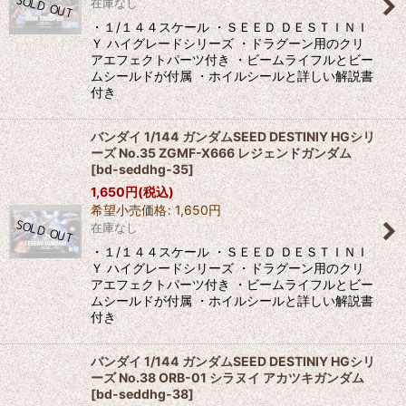
在庫なし
・１/１４４スケール ・ＳＥＥＤ ＤＥＳＴＩＮＩ
Ｙ ハイグレードシリーズ ・ドラグーン用のクリ
アエフェクトパーツ付き ・ビームライフルとビー
ムシールドが付属 ・ホイルシールと詳しい解説書
付き
バンダイ 1/144 ガンダムSEED DESTINIY HGシリ
ーズ No.35 ZGMF-X666 レジェンドガンダム
[
bd-seddhg-35
]
1,650
円
(税込)
希望小売価格
:
1,650
円
在庫なし
・１/１４４スケール ・ＳＥＥＤ ＤＥＳＴＩＮＩ
Ｙ ハイグレードシリーズ ・ドラグーン用のクリ
アエフェクトパーツ付き ・ビームライフルとビー
ムシールドが付属 ・ホイルシールと詳しい解説書
付き
バンダイ 1/144 ガンダムSEED DESTINIY HGシリ
ーズ No.38 ORB-01 シラヌイ アカツキガンダム
[
bd-seddhg-38
]