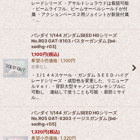
レードシリーズ ・アサルトシュラウドは着脱可能
・ビームライフル、ビームサーベルシールドが付
属 ・アクションベース２用ジョイントが新規付属
・…
バンダイ 1/144 ガンダムSEED HGシリーズ
No.R03 GAT-X103 バスターガンダム
[
bd-
sedhg-r03
]
1,100
円
(税込)
希望小売価格
:
1,100
円
在庫なし
・１/１４４スケール ・ガンダム ＳＥＥＤ ハイグ
レードシリーズ ・成型色を変更した、リニューア
ルＶｅｒ. ・背部大型キャノンはフレキシブルに
可動し 連結して使うことも可能 ・肩部ミサイ
ル…
バンダイ 1/144 ガンダムSEED HGシリーズ
No.R05 GAT-X303 イージスガンダム
[
bd-
sedhg-r05
]
1,320
円
(税込)
希望小売価格
:
1,320
円