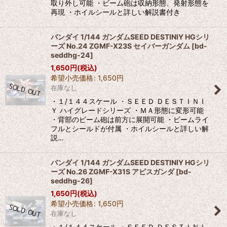
取り外し可能 ・ビーム砲は収納形態、発射形態を
再現 ・ホイルシールと詳しい解説書付き
バンダイ 1/144 ガンダムSEED DESTINIY HGシリ
ーズ No.24 ZGMF-X23S セイバーガンダム
[
bd-
seddhg-24
]
1,650
円
(税込)
希望小売価格
:
1,650
円
在庫なし
・１/１４４スケール ・ＳＥＥＤ ＤＥＳＴＩＮＩ
Ｙ ハイグレードシリーズ ・ＭＡ形態に変形可能
・背部のビーム砲は前方に展開可能 ・ビームライ
フルとシールドが付属 ・ホイルシールと詳しい解
説…
バンダイ 1/144 ガンダムSEED DESTINIY HGシリ
ーズ No.26 ZGMF-X31S アビスガンダ
[
bd-
seddhg-26
]
1,650
円
(税込)
希望小売価格
:
1,650
円
在庫なし
・１/１４４スケール ・ＳＥＥＤ ＤＥＳＴＩＮＩ