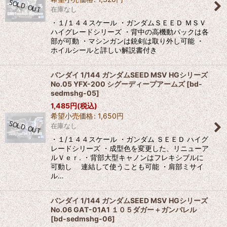
在庫なし
・１/１４４スケール ・ガンダムＳＥＥＤ ＭＳＶ
ハイグレードシリーズ ・背中の高機動パックは各
部が可動 ・マシンガンは銃剣は取り外し可能 ・
ホイルシールと詳しい解説書付き
バンダイ 1/144 ガンダムSEED MSV HGシリーズ
No.05 YFX-200 シグーディープアームズ
[
bd-
sedmshg-05
]
1,485
円
(税込)
希望小売価格
:
1,650
円
在庫なし
・１/１４４スケール ・ガンダム ＳＥＥＤ ハイグ
レードシリーズ ・成型色を変更した、リニューア
ルＶｅｒ. ・背部大型キャノンはフレキシブルに
可動し 連結して使うことも可能 ・肩部ミサイ
ル…
バンダイ 1/144 ガンダムSEED MSV HGシリーズ
No.06 GAT-01A1 １０５ダガー＋ガンバレル
[
bd-sedmshg-06
]