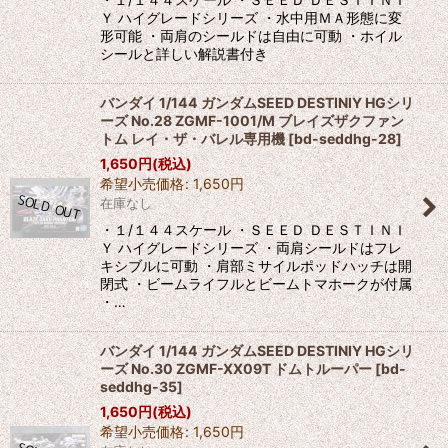
Ｙ ハイグレードシリーズ ・水中用ＭＡ形態に変
形可能 ・両肩のシールドは自由に可動 ・ホイル
シールと詳しい解説書付き
バンダイ 1/144 ガンダムSEED DESTINIY HGシリ
ーズ No.28 ZGMF-1001/M ブレイズザクファン
トム レイ・ザ・バレル専用機
[
bd-seddhg-28
]
1,650
円
(税込)
希望小売価格
:
1,650
円
在庫なし
・１/１４４スケール ・ＳＥＥＤ ＤＥＳＴＩＮＩ
Ｙ ハイグレードシリーズ ・両肩シールドはフレ
キシブルに可動 ・肩部ミサイルポッドハッチは開
閉式 ・ビームライフルとビームトマホークが付属
・…
バンダイ 1/144 ガンダムSEED DESTINIY HGシリ
ーズ No.30 ZGMF-XX09T ドムトルーパー
[
bd-
seddhg-35
]
1,650
円
(税込)
希望小売価格
:
1,650
円