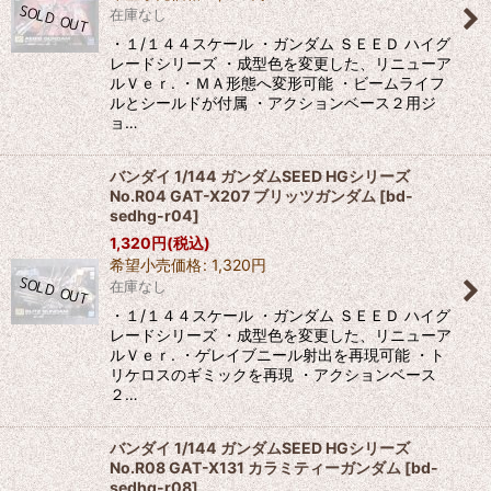
在庫なし
・１/１４４スケール ・ガンダム ＳＥＥＤ ハイグ
レードシリーズ ・成型色を変更した、リニューア
ルＶｅｒ. ・ＭＡ形態へ変形可能 ・ビームライフ
ルとシールドが付属 ・アクションベース２用ジ
ョ…
バンダイ 1/144 ガンダムSEED HGシリーズ
No.R04 GAT-X207 ブリッツガンダム
[
bd-
sedhg-r04
]
1,320
円
(税込)
希望小売価格
:
1,320
円
在庫なし
・１/１４４スケール ・ガンダム ＳＥＥＤ ハイグ
レードシリーズ ・成型色を変更した、リニューア
ルＶｅｒ. ・ゲレイブニール射出を再現可能 ・ト
リケロスのギミックを再現 ・アクションベース
２…
バンダイ 1/144 ガンダムSEED HGシリーズ
No.R08 GAT-X131 カラミティーガンダム
[
bd-
sedhg-r08
]