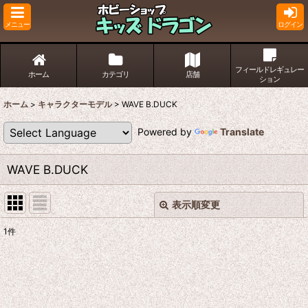
メニュー
ログイン
フィールドレギュレー
ホーム
カテゴリ
店舗
ション
ホーム
>
キャラクターモデル
>
WAVE B.DUCK
Powered by
Translate
WAVE B.DUCK
表示順変更
閉じる
1
件
表示数
:
並び順
: