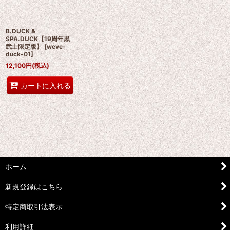
絞り込む
B.DUCK &
SPA.DUCK【19周年黒
武士限定版】
[
weve-
duck-01
]
12,100
円
(税込)
カートに入れる
ホーム
新規登録はこちら
特定商取引法表示
利用詳細