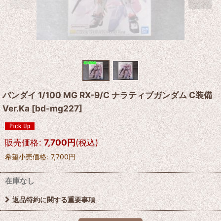
バンダイ 1/100 MG RX-9/C ナラティブガンダム C装備
Ver.Ka
[
bd-mg227
]
販売価格
:
7,700
円
(税込)
希望小売価格
:
7,700
円
在庫なし
返品特約に関する重要事項