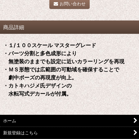
お問い合わせ
商品詳細
・１/１００スケール マスターグレード
・パーツ分割と多色成形により
無塗装のままでも設定に近いカラーリングを再現
・ＭＳ形態では広範囲の可動域を確保することで
劇中ポーズの再現度が向上。
・カトキハジメ氏デザインの
水転写式デカールが付属。
ホーム
新規登録はこちら