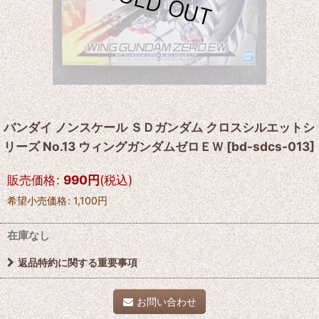
バンダイ ノンスケール ＳＤガンダム クロスシルエットシ
リーズ No.13 ウィングガンダムゼロＥＷ
[
bd-sdcs-013
]
販売価格
:
990
円
(税込)
希望小売価格
:
1,100
円
在庫なし
返品特約に関する重要事項
お問い合わせ