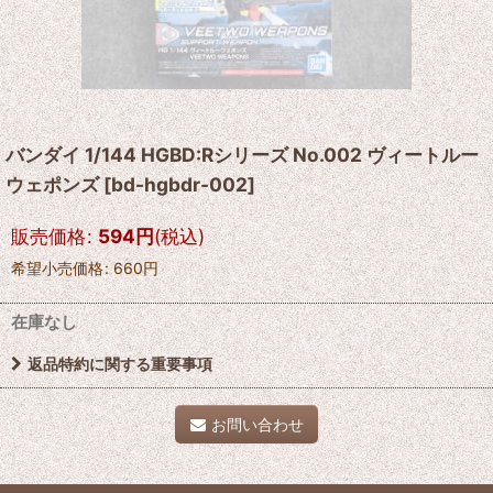
バンダイ 1/144 HGBD:Rシリーズ No.002 ヴィートルー
ウェポンズ
[
bd-hgbdr-002
]
販売価格
:
594
円
(税込)
希望小売価格
:
660
円
在庫なし
返品特約に関する重要事項
お問い合わせ