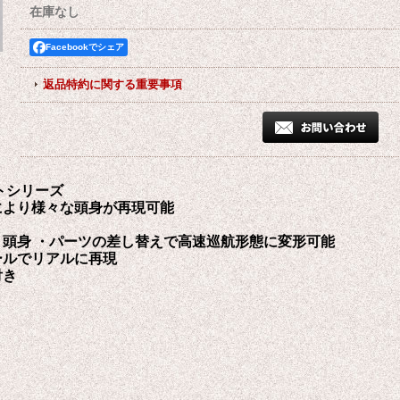
在庫なし
Facebookでシェア
返品特約に関する重要事項
トシリーズ
により様々な頭身が再現可能
Ｄ頭身
・パーツの差し替えで高速巡航形態に変形可能
ールでリアルに再現
付き