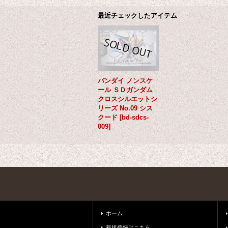
最近チェックしたアイテム
バンダイ ノンスケ
ール ＳＤガンダム
クロスシルエットシ
リーズ No.09 シス
クード
[
bd-sdcs-
009
]
ホーム
新規登録はこちら