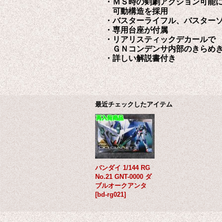
・ＭＳ時の剣劇アクション可能
可動構造を採用
・バスターライフル、バスター
・専用台座が付属
・リアリスティックデカールで
ＧＮコンデンサ内部のきらめ
・詳しい解説書付き
最近チェックしたアイテム
バンダイ 1/144 RG
No.21 GNT-0000 ダ
ブルオークアンタ
[
bd-rg021
]