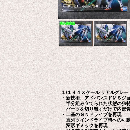
１/１４４スケール リアルグレー
・新技術、アドバンスドＭＳジ
半分組み立てられた状態の独特
パーツを切り離すだけで内部骨
・二基のＧＮドライブを再現
直列ツインドライブ時への可
変形ギミックを再現