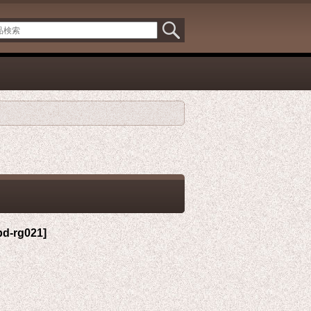
bd-rg021
]