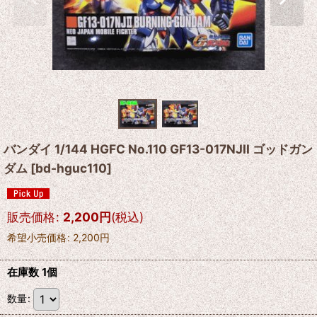
バンダイ 1/144 HGFC No.110 GF13-017NJII ゴッドガン
ダム
[
bd-hguc110
]
販売価格
:
2,200
円
(税込)
希望小売価格
:
2,200
円
在庫数 1個
数量
: