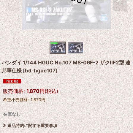
バンダイ 1/144 HGUC No.107 MS-06F-2 ザクIIF2型 連
邦軍仕様
[
bd-hguc107
]
販売価格
:
1,870
円
(税込)
希望小売価格
:
1,870
円
在庫なし
返品特約に関する重要事項