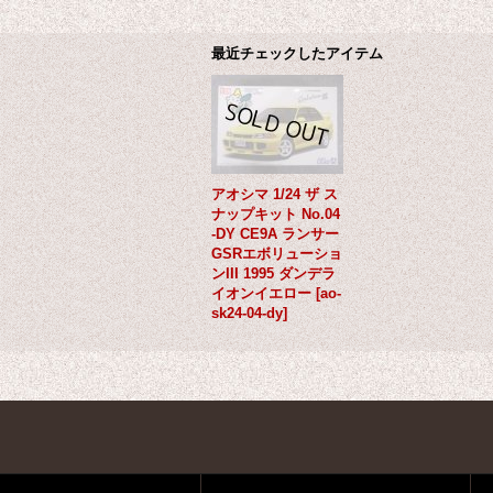
最近チェックしたアイテム
アオシマ 1/24 ザ ス
ナップキット No.04
-DY CE9A ランサー
GSRエボリューショ
ンIII 1995 ダンデラ
イオンイエロー
[
ao-
sk24-04-dy
]