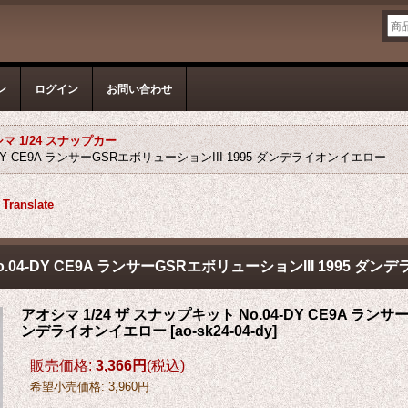
ン
ログイン
お問い合わせ
マ 1/24 スナップカー
-DY CE9A ランサーGSRエボリューションIII 1995 ダンデライオンイエロー
Translate
o.04-DY CE9A ランサーGSRエボリューションIII 1995 ダ
アオシマ 1/24 ザ スナップキット No.04-DY CE9A ランサ
ンデライオンイエロー
[
ao-sk24-04-dy
]
販売価格
:
3,366円
(税込)
希望小売価格
:
3,960円