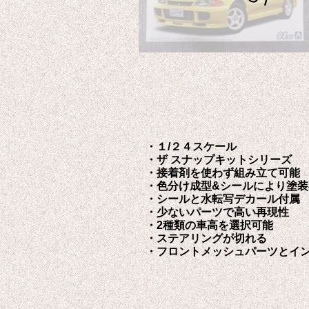
・１/２４スケール
・ザ スナップキットシリーズ
・接着剤を使わず組み立て可能
・色分け成型&シールにより塗装
・シールと水転写デカール付属
・少ないパーツで高い再現性
・2種類の車高を選択可能
・ステアリングが切れる
・フロントメッシュパーツとイン