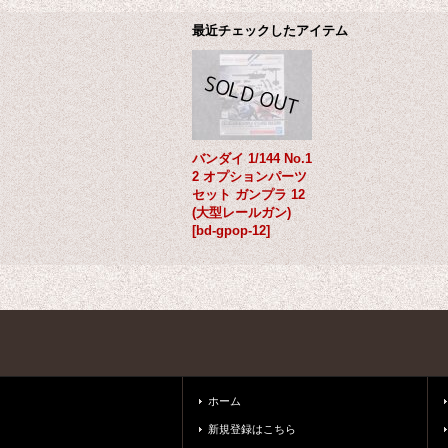
最近チェックしたアイテム
バンダイ 1/144 No.1
2 オプションパーツ
セット ガンプラ 12
(大型レールガン)
[
bd-gpop-12
]
ホーム
新規登録はこちら