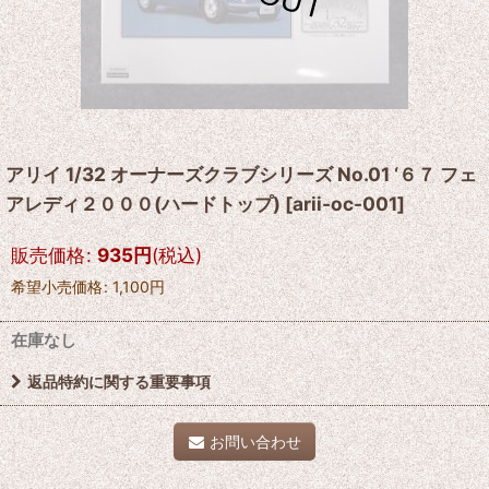
アリイ 1/32 オーナーズクラブシリーズ No.01 ‘６７ フェ
アレディ２０００(ハードトップ)
[
arii-oc-001
]
販売価格
:
935
円
(税込)
希望小売価格
:
1,100
円
在庫なし
返品特約に関する重要事項
お問い合わせ