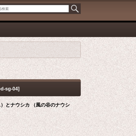
bd-sg-04
]
オーム）とナウシカ （風の谷のナウシ