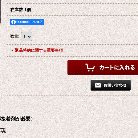
在庫数 1個
Facebookでシェア
数量
:
返品特約に関する重要事項
部接着剤が必要）
再現