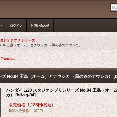
ン
ログイン
お問い合わせ
タジオジブリ シリーズ
No.04 王蟲（オーム）とナウシカ （風の谷のナウシカ）
Translate
ーズ No.04 王蟲（オーム）とナウシカ （風の谷のナウシカ）
[
バンダイ 1/20 スタジオジブリシリーズ No.04 王蟲（
カ）
[
bd-sg-04
]
販売価格
:
1,188円
(税込)
希望小売価格
:
1,320円