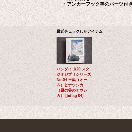
・アンカーフック等のパーツ付
最近チェックしたアイテム
バンダイ 1/20 スタ
ジオジブリシリーズ
No.04 王蟲（オー
ム）とナウシカ
（風の谷のナウシ
カ）
[
bd-sg-04
]