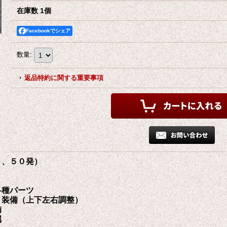
在庫数 1個
Facebookでシェア
数量
:
返品特約に関する重要事項
８、５０発）
各種パーツ
ト装備（上下左右調整）
備
属