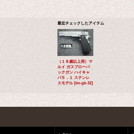
最近チェックしたアイテム
（１８歳以上用）マ
ルイ ガスブローバ
ックガン ハイキャ
パ５．１ ステンレ
スモデル
[
tm-gb-32
]