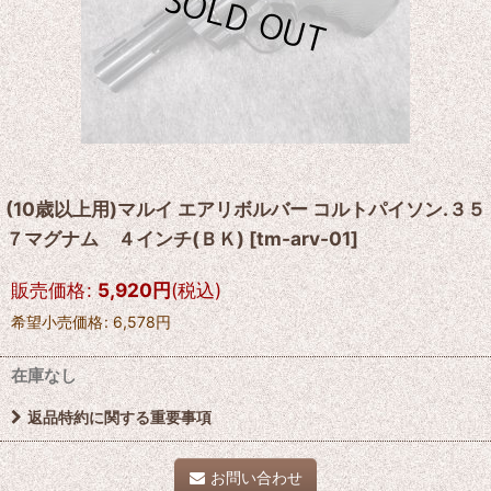
(10歳以上用)マルイ エアリボルバー コルトパイソン.３５
７マグナム ４インチ(ＢＫ)
[
tm-arv-01
]
販売価格
:
5,920
円
(税込)
希望小売価格
:
6,578
円
在庫なし
返品特約に関する重要事項
お問い合わせ