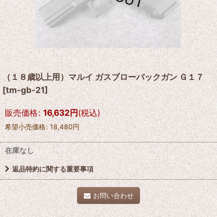
（１８歳以上用）マルイ ガスブローバックガン Ｇ１７
[
tm-gb-21
]
販売価格
:
16,632
円
(税込)
希望小売価格
:
18,480
円
在庫なし
返品特約に関する重要事項
お問い合わせ