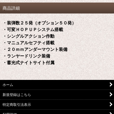
商品詳細
・装弾数２５発（オプション５０発）
・可変ＨＯＰＵＰシステム搭載
・シングルアクション作動
・マニュアルセフティ搭載
・２０ｍｍアンダーマウント装備
・ランヤードリンク装備
・蓄光式ナイトサイト付属
ホーム
新規登録はこちら
特定商取引法表示