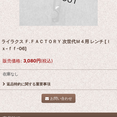
ライラクス Ｆ.ＦＡＣＴＯＲＹ 次世代Ｍ４用 レンチ
[
ｌ
ｘ-ｆｆ-06
]
販売価格
:
3,080
円
(税込)
在庫なし
返品特約に関する重要事項
お問い合わせ