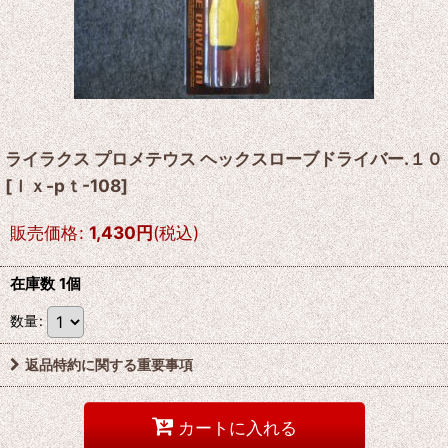
ライラクス プロメテウス ヘックスローブドライバー.１０
[
ｌｘ-pｔ-108
]
販売価格
:
1,430
円
(税込)
在庫数 1個
数量
:
返品特約に関する重要事項
カートに入れる