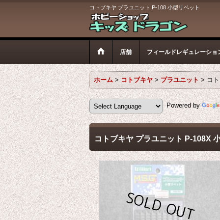
コトブキヤ プラユニット P-108 小型リベット
店舗
フィールドレギュレーショ
ホーム
>
コトブキヤ
>
プラユニット
>
コト
Powered by
コトブキヤ プラユニット P-108X