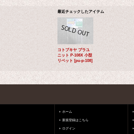
最近チェックしたアイテム
コトブキヤ プラユ
ニット P-108X 小型
リベット
[
pu-p-108
]
ホーム
新規登録はこちら
ログイン