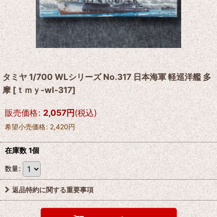
タミヤ 1/700 WLシリーズ No.317 日本海軍 軽巡洋艦 多
摩
[
ｔｍｙ-wl-317
]
販売価格
:
2,057
円
(税込)
希望小売価格
:
2,420
円
在庫数 1個
数量
:
返品特約に関する重要事項