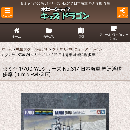
タミヤ 1/700 WLシリーズ No.317 日本海軍 軽巡洋艦 多摩
メニュー
ログイン
フィールドレギュレー
ホーム
カテゴリ
店舗
ション
ホーム
>
戦艦 スケールモデル
>
タミヤ 1/700 ウォーターライン
>
タミヤ 1/700 WLシリーズ No.317 日本海軍 軽巡洋艦 多摩
タミヤ 1/700 WLシリーズ No.317 日本海軍 軽巡洋艦
多摩
[
ｔｍｙ-wl-317
]