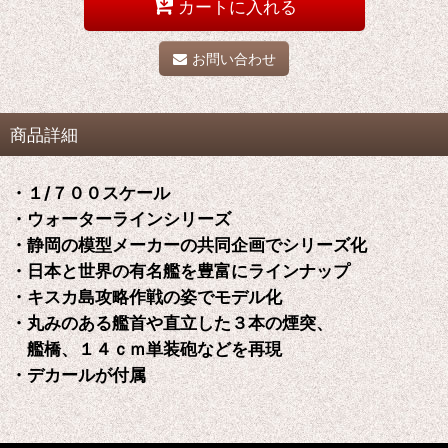
カートに入れる
お問い合わせ
商品詳細
・１/７００スケール
・ウォーターラインシリーズ
・静岡の模型メーカーの共同企画でシリーズ化
・日本と世界の有名艦を豊富にラインナップ
・キスカ島攻略作戦の姿でモデル化
・丸みのある艦首や直立した３本の煙突、
艦橋、１４ｃｍ単装砲などを再現
・デカールが付属