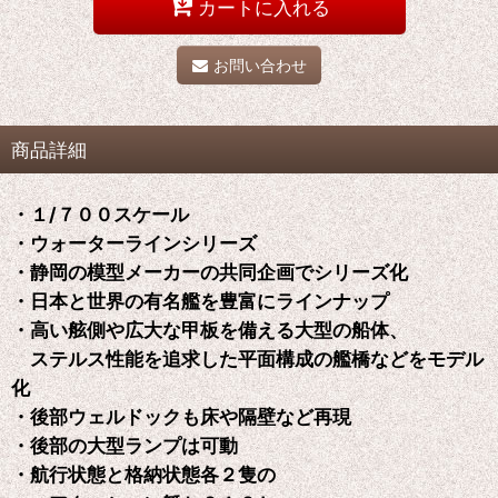
カートに入れる
お問い合わせ
商品詳細
・１/７００スケール
・ウォーターラインシリーズ
・静岡の模型メーカーの共同企画でシリーズ化
・日本と世界の有名艦を豊富にラインナップ
・高い舷側や広大な甲板を備える大型の船体、
ステルス性能を追求した平面構成の艦橋などをモデル
化
・後部ウェルドックも床や隔壁など再現
・後部の大型ランプは可動
・航行状態と格納状態各２隻の