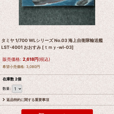
タミヤ 1/700 WLシリーズ No.03 海上自衛隊輸送艦
LST-4001 おおすみ
[
ｔｍｙ-wl-03
]
販売価格
:
2,618
円
(税込)
希望小売価格
:
3,080
円
在庫数 2個
数量
:
返品特約に関する重要事項