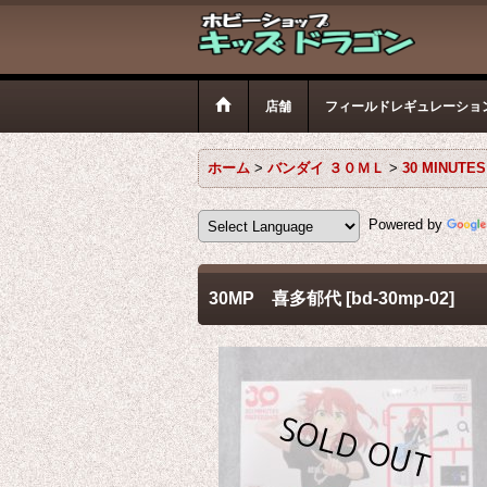
店舗
フィールドレギュレーショ
ホーム
>
バンダイ ３０ＭＬ
>
30 MINUTE
Powered by
30MP 喜多郁代
[
bd-30mp-02
]