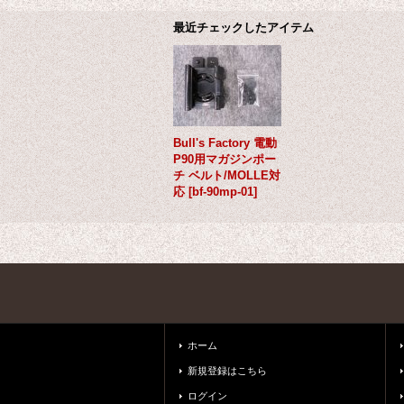
最近チェックしたアイテム
Bull's Factory 電動
P90用マガジンポー
チ ベルト/MOLLE対
応
[
bf-90mp-01
]
ホーム
新規登録はこちら
ログイン