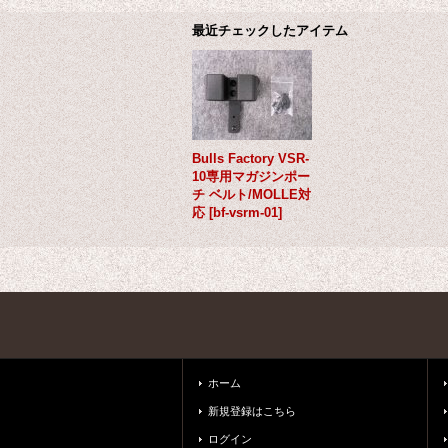
最近チェックしたアイテム
Bulls Factory VSR-
10専用マガジンポー
チ ベルト/MOLLE対
応
[
bf-vsrm-01
]
ホーム
新規登録はこちら
ログイン