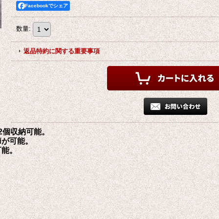
Facebookでシェア
数量
:
返品特約に関する重要事項
を2個収納可能。
節が可能。
可能。