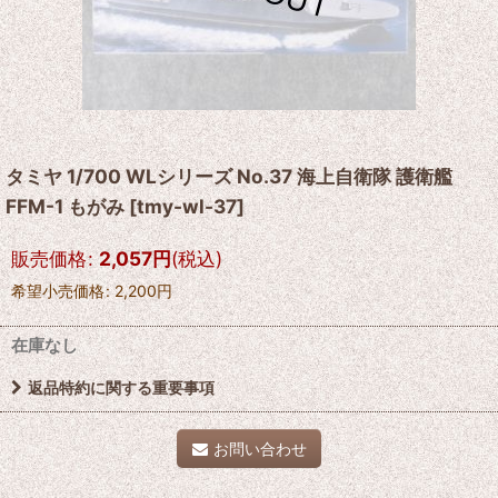
タミヤ 1/700 WLシリーズ No.37 海上自衛隊 護衛艦
FFM-1 もがみ
[
tmy-wl-37
]
販売価格
:
2,057
円
(税込)
希望小売価格
:
2,200
円
在庫なし
返品特約に関する重要事項
お問い合わせ