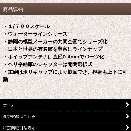
商品詳細
・１/７００スケール
・ウォーターラインシリーズ
・静岡の模型メーカーの共同企画でシリーズ化
・日本と世界の有名艦を豊富にラインナップ
・ホイップアンテナは直径0.4mmでパーツ化
・ヘリ格納庫のシャッターは開閉選択式
・主砲はポリキャップにより旋回でき、砲身も上下に可
動
ホーム
新規登録はこちら
特定商取引法表示