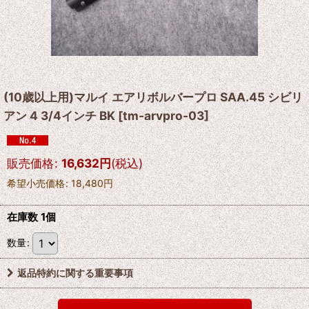
(10歳以上用)マルイ エアリボルバープロ SAA.45 シビリ
アン 4 3/4インチ BK
[
tm-arvpro-03
]
販売価格
:
16,632
円
(税込)
希望小売価格
:
18,480
円
在庫数 1個
数量
:
返品特約に関する重要事項