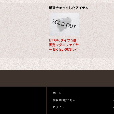
最近チェックしたアイテム
ET G45タイプ 5倍
固定マグニファイヤ
ー BK
[
sc-0078-bk
]
ホーム
新規登録はこちら
ログイン