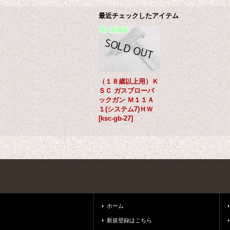
最近チェックしたアイテム
（１８歳以上用）Ｋ
ＳＣ ガスブローバ
ックガン Ｍ１１Ａ
１(システム7)ＨＷ
[
ksc-gb-27
]
ホーム
新規登録はこちら