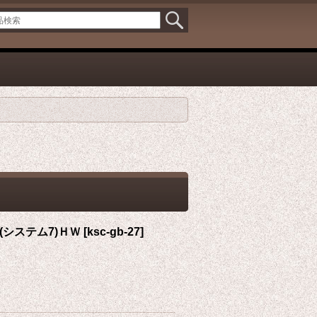
システム7)ＨＷ
[
ksc-gb-27
]