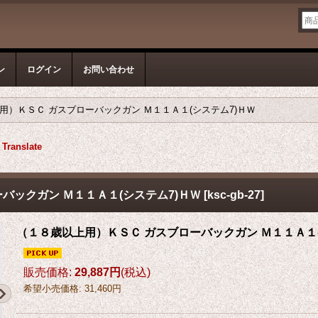
ン
ログイン
お問い合わせ
用）ＫＳＣ ガスブローバックガン Ｍ１１Ａ１(システム7)ＨＷ
Translate
バックガン Ｍ１１Ａ１(システム7)ＨＷ
[
ksc-gb-27
]
（１８歳以上用）ＫＳＣ ガスブローバックガン Ｍ１１Ａ１(
販売価格
:
29,887円
(税込)
希望小売価格
:
31,460円