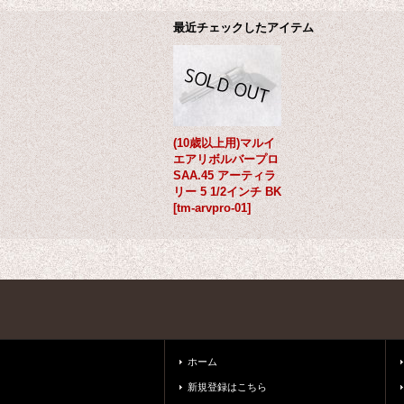
最近チェックしたアイテム
(10歳以上用)マルイ
エアリボルバープロ
SAA.45 アーティラ
リー 5 1/2インチ BK
[
tm-arvpro-01
]
ホーム
新規登録はこちら