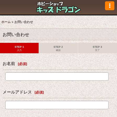
ホーム
>
お問い合わせ
お問い合わせ
STEP 1
STEP 2
STEP 3
入力
確認
完了
お名前
[
必須
]
メールアドレス
[
必須
]