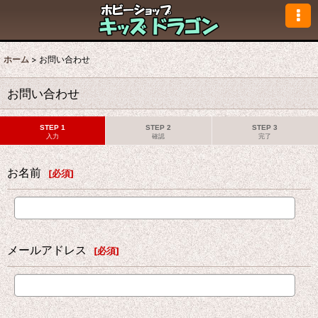
ホーム
>
お問い合わせ
お問い合わせ
STEP 1
STEP 2
STEP 3
入力
確認
完了
お名前
[
必須
]
メールアドレス
[
必須
]