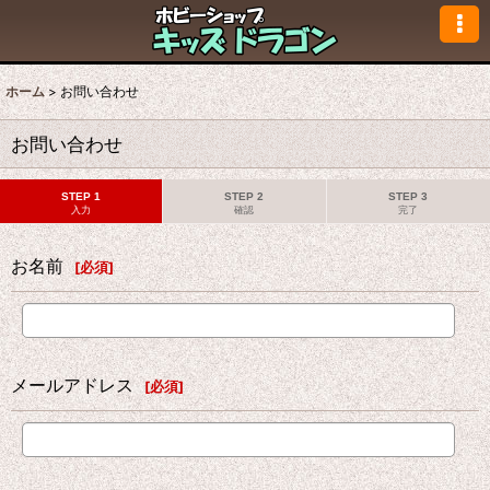
ホーム
>
お問い合わせ
お問い合わせ
STEP 1
STEP 2
STEP 3
入力
確認
完了
お名前
[
必須
]
メールアドレス
[
必須
]