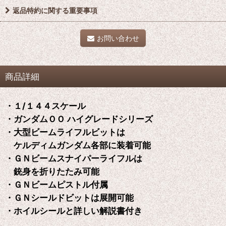
返品特約に関する重要事項
お問い合わせ
商品詳細
・１/１４４スケール
・ガンダムＯＯ ハイグレードシリーズ
・大型ビームライフルビットは
ケルディムガンダム各部に装着可能
・ＧＮビームスナイパーライフルは
銃身を折りたたみ可能
・ＧＮビームピストル付属
・ＧＮシールドビットは展開可能
・ホイルシールと詳しい解説書付き