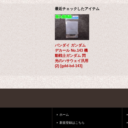
最近チェックしたアイテム
バンダイ ガンダム
デカール No.143 機
動戦士ガンダム 閃
光のハサウェイ汎用
(2)
[
gdd-bd-143
]
ホーム
新規登録はこちら