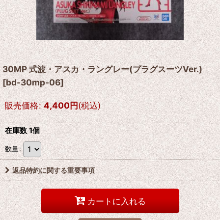
30MP 式波・アスカ・ラングレー(プラグスーツVer.)
[
bd-30mp-06
]
販売価格
:
4,400
円
(税込)
在庫数 1個
数量
:
返品特約に関する重要事項
カートに入れる