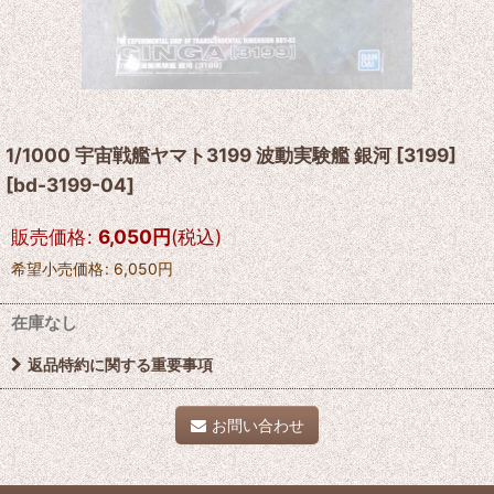
1/1000 宇宙戦艦ヤマト3199 波動実験艦 銀河 [3199]
[
bd-3199-04
]
販売価格
:
6,050
円
(税込)
希望小売価格
:
6,050
円
在庫なし
返品特約に関する重要事項
お問い合わせ