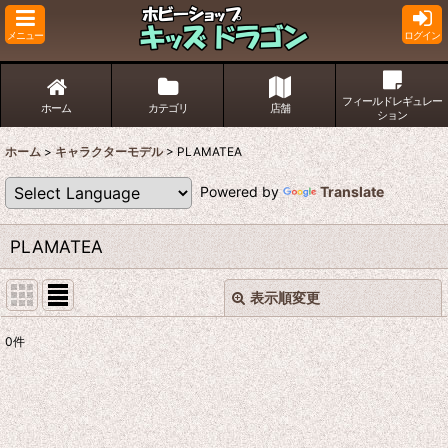
メニュー
ログイン
フィールドレギュレー
ホーム
カテゴリ
店舗
ション
ホーム
>
キャラクターモデル
>
PLAMATEA
Powered by
Translate
PLAMATEA
表示順変更
閉じる
0
件
表示数
:
並び順
: