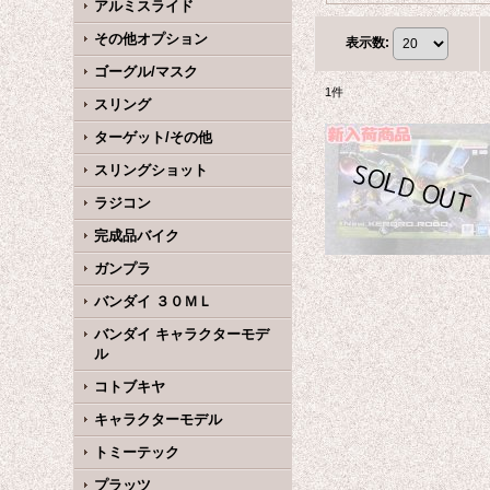
アルミスライド
その他オプション
表示数
:
ゴーグル/マスク
1
件
スリング
ターゲット/その他
スリングショット
ラジコン
完成品バイク
ガンプラ
バンダイ ３０ＭＬ
バンダイ キャラクターモデ
ル
コトブキヤ
キャラクターモデル
トミーテック
プラッツ