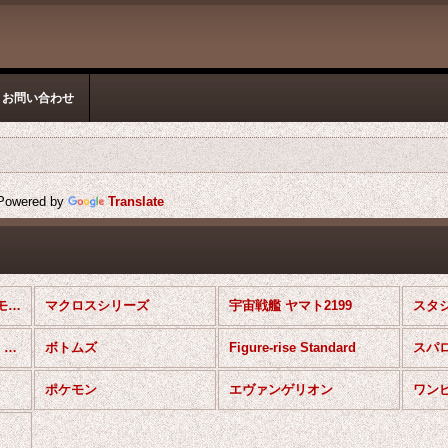
お問い合わせ
owered by
Translate
バンダイ キャラクターモデル (全商品)
マクロスシリーズ
宇宙戦艦 ヤマト2199
スタ
マジンガーＺ／ＩＮＦＩＮＩＴＹシリーズ
ボトムズ
Figure-rise Standard
スパ
ポケモン
エヴァンゲリオン
ワン