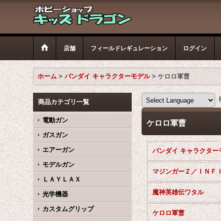
店舗
フィールドレギュレーション
ログイン
ホーム
>
バンダイ キャラクターモデル
>
ケロロ軍曹
P
商品カテゴリ一覧
電動ガン
ケロロ軍曹
ガスガン
エアーガン
モデルガン
ＬＡＹＬＡＸ
魔神英雄伝ワタル
光学機器
カスタムグリップ
ケロロ軍曹