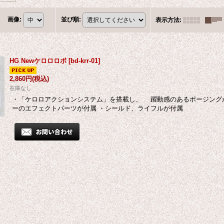
画像
:
並び順
:
表示方法
:
HG Newケロロロボ
[
bd-krr-01
]
2,860円
(税込)
在庫なし
・「ケロロアクションシステム」を搭載し、 躍動感のあるポージング
ーのエフェクトパーツが付属 ・シールド、ライフルが付属