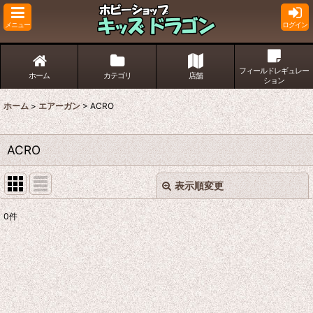
メニュー
ログイン
フィールドレギュレー
ホーム
カテゴリ
店舗
ション
ホーム
>
エアーガン
>
ACRO
ACRO
表示順変更
閉じる
0
件
表示数
:
並び順
:
絞り込む