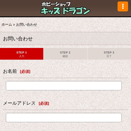
ホーム
>
お問い合わせ
お問い合わせ
STEP 1
STEP 2
STEP 3
入力
確認
完了
お名前
[
必須
]
メールアドレス
[
必須
]